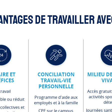
antages de travailler av
IRE ET
CONCILIATION
MILIEU D
FICES
TRAVAIL-VIE
VIV
PERSONNELLE
ravail
Accès gratuit
activités spo
Programme d'aide aux
ible ou réduit
déte
employés et à la famille
ollectives et
Journées sant
CPE sur le campus