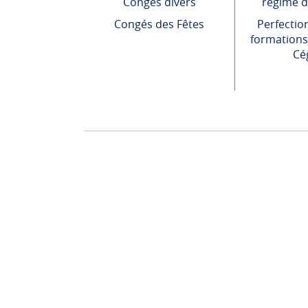
Congés divers
régime d
Congés des Fêtes
Perfectio
formations 
Cé