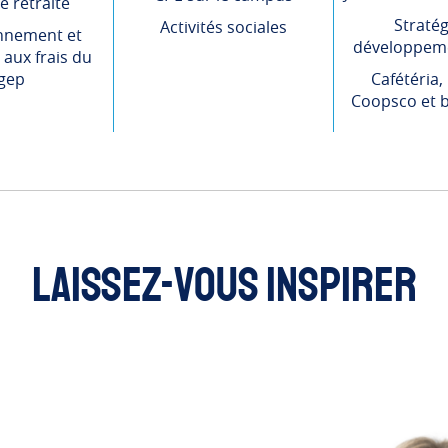
e retraite
Stratég
Activités sociales
nnement et
développeme
aux frais du
gep
Cafétéria,
Coopsco et b
Laissez-vous inspirer